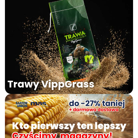
Trawy VippGrass