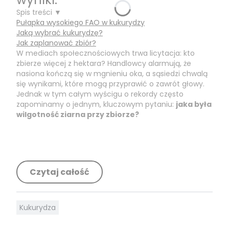
Spis treści ▼
Pułapka wysokiego FAO w kukurydzy
Jaką wybrać kukurydzę?
Jak zaplanować zbiór?
W mediach społecznościowych trwa licytacja: kto
zbierze więcej z hektara? Handlowcy alarmują, że
nasiona kończą się w mgnieniu oka, a sąsiedzi chwalą
się wynikami, które mogą przyprawić o zawrót głowy.
Jednak w tym całym wyścigu o rekordy często
zapominamy o jednym, kluczowym pytaniu:
jaka była
wilgotność ziarna przy zbiorze?
Czytaj całość
Kukurydza