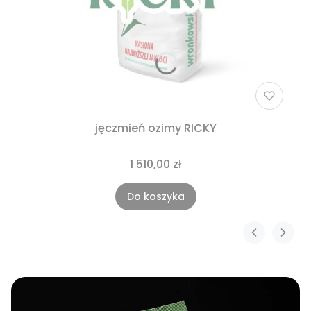
jęczmień ozimy RICKY
1 510,00 zł
Do koszyka