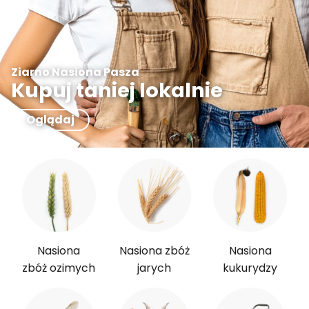
Ziarno Nasiona Pasza
Kupuj taniej lokalnie
Oglądaj
Nasiona
Nasiona zbóż
Nasiona
zbóż ozimych
jarych
kukurydzy